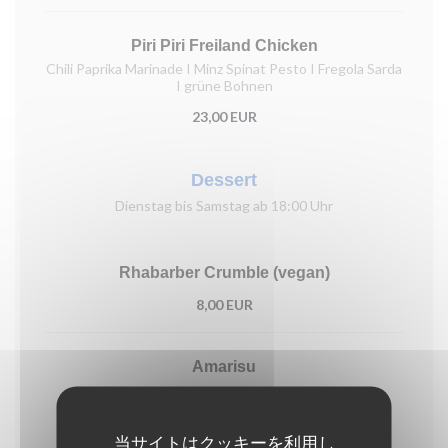
Piri Piri Freiland Chicken
Chili Paprika Marinade I Minz Spinat Pesto I Fregola Sarda
I grüne Bohnen
23,00 EUR
Dessert
Dienstag bis Samstag ab 18:00 Uhr
Rhabarber Crumble (vegan)
8,00 EUR
Amarisu
8,00 EUR
当サイトはクッキーを利用し