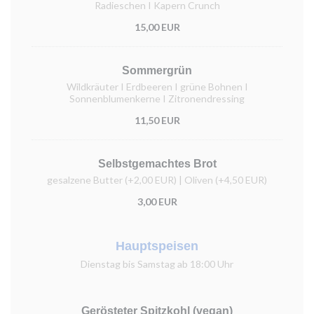
Radieschen I Kapern Crunch
15,00 EUR
Sommergrün
Wildkräuter I Erdbeeren I grüne Bohnen I
Sonnenblumenkerne I Zitronendressing
11,50 EUR
Selbstgemachtes Brot
gesalzene Butter (+2,00 EUR) | Oliven (+4,50 EUR)
3,00 EUR
Hauptspeisen
Dienstag bis Samstag ab 18:00 Uhr
Gerösteter Spitzkohl (vegan)