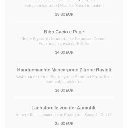
Spitzpaprikapüree | Kräuter Nuss Gremolata
18,00 EUR
Bibo Cacio e Pepe
Mezze Rigatoni I fermentierte Parmesan Creme I
Pecorino I schwarzer Pfeffer
14,00 EUR
Handgemachte Mascarpone Zitrone Ravioli
Basilikum Zitronen Pesto I grüne Bohnen I Kartoffeln I
Sonnenblumenkerne
16,00 EUR
Lachsforelle von der Aumühle
Venere Reis I sommerliche Caponata I Sumach Chili Öl
25,00 EUR