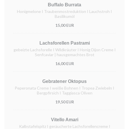
Buffalo Burrata
Honigmelone I Traubenmostreduktion I Lauchstroh I
Basilikumöl
15,00 EUR
Lachsforellen Pastrami
gebeizte Lachsforelle I Wildkräuter I Honig Dijon Creme I
Senfcaviar | hausgemachtes Brot
16,00 EUR
Gebratener Oktopus
Peperonata Creme I weiße Bohnen I Tropea Zwiebeln I
Bergpfirsich I Taggiasca Oliven
19,50 EUR
Vitello Amari
Kalbstafelspitz I geräucherte Lachsforellencreme I