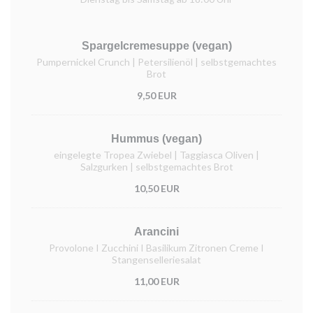
Spargelcremesuppe (vegan)
Pumpernickel Crunch | Petersilienöl | selbstgemachtes
Brot
9,50 EUR
Hummus (vegan)
eingelegte Tropea Zwiebel | Taggiasca Oliven |
Salzgurken | selbstgemachtes Brot
10,50 EUR
Arancini
Provolone I Zucchini I Basilikum Zitronen Creme I
Stangenselleriesalat
11,00 EUR