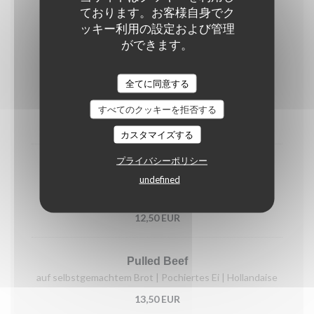
Brunch
ております。お客様自身でク
ッキー利用の設定および管理
Jeden Samstag und Sonntag 10:00 Uhr bis 14:00 Uhr
ができます。
Buns & Bites
全てに同意する
Egg Benedict | Griechischer Joghurt | French Toast |
Brot & Aufstrich für Unentschlossene
すべてのクッキーを拒否する
19,50 EUR
カスタマイズする
プライバシーポリシー
Egg Dropp
undefined
Rührei auf fluffigem Brioche | Spinat | Chillimayo |
Röstzwiebel
12,50 EUR
Pulled Beef
auf selbstgemachtem Brot | Pochiertes Ei | Hollandaise
13,50 EUR