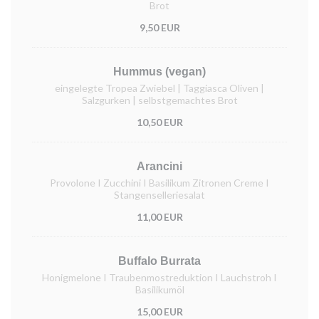
Brot
9,50 EUR
Hummus (vegan)
eingelegte Tropea Zwiebel | Taggiasca Oliven |
Salzgurken | selbstgemachtes Brot
10,50 EUR
Arancini
Provolone I Zucchini I Basilikum Zitronen Creme I
Stangenselleriesalat
11,00 EUR
Buffalo Burrata
Honigmelone I Traubenmostreduktion I Lauchstroh I
Basilikumöl
15,00 EUR