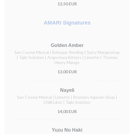
12,50 EUR
AMARi Signatures
Golden Amber
San Cosme Mezcal | Belsazar Riesling | Spicy Mangosirup
| Tajin Solution | Angostura Bitters | Limette | Thomas
Henry Mango
13,00 EUR
Nayeli
San Cosme Mezcal | Limette | Rosmary Agaven Sirup |
Chilli Likör | Tajin Solution
14,00 EUR
Yuzu No Haki