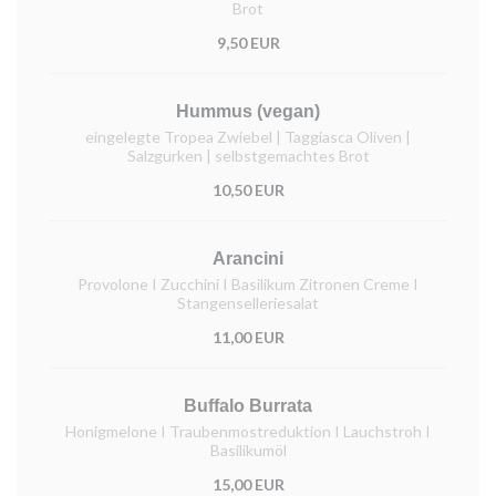
Brot
9,50 EUR
Hummus (vegan)
eingelegte Tropea Zwiebel | Taggiasca Oliven |
Salzgurken | selbstgemachtes Brot
10,50 EUR
Arancini
Provolone I Zucchini I Basilikum Zitronen Creme I
Stangenselleriesalat
11,00 EUR
Buffalo Burrata
Honigmelone I Traubenmostreduktion I Lauchstroh I
Basilikumöl
15,00 EUR