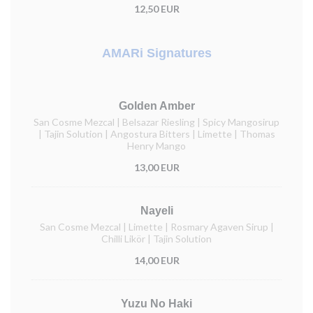
12,50 EUR
AMARi Signatures
Golden Amber
San Cosme Mezcal | Belsazar Riesling | Spicy Mangosirup
| Tajin Solution | Angostura Bitters | Limette | Thomas
Henry Mango
13,00 EUR
Nayeli
San Cosme Mezcal | Limette | Rosmary Agaven Sirup |
Chilli Likör | Tajin Solution
14,00 EUR
Yuzu No Haki