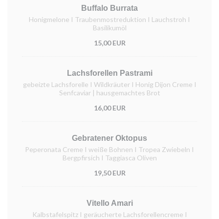
Buffalo Burrata
Honigmelone I Traubenmostreduktion I Lauchstroh I
Basilikumöl
15,00 EUR
Lachsforellen Pastrami
gebeizte Lachsforelle I Wildkräuter I Honig Dijon Creme I
Senfcaviar | hausgemachtes Brot
16,00 EUR
Gebratener Oktopus
Peperonata Creme I weiße Bohnen I Tropea Zwiebeln I
Bergpfirsich I Taggiasca Oliven
19,50 EUR
Vitello Amari
Kalbstafelspitz I geräucherte Lachsforellencreme I