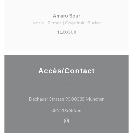
Amaro Sour
Amaro | Zitrone | Grapefruit | Zucker
11,00 EUR
Accès/Contact
((ouvre une no
Dachauer Strasse 90 80335 München
089 20568556
Instagram ((ouvre une nouvel