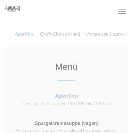
Personnalisation de vos choix en matière de cookies
Aperitivo
Chefs Choice Menü
Vorspeisen & zum teile
Menü
Aperitivo
Dienstag bis Freitag von 15:30 Uhr bis 18:00 Uhr
Spargelcremesuppe (vegan)
Pumpernickel Crunch | Petersilienöl | selbstgemachtes