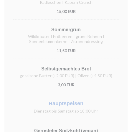
Radieschen I Kapern Crunch
15,00 EUR
Sommergrün
Wildkräuter I Erdbeeren I grüne Bohnen I
Sonnenblumenkerne I Zitronendressing
11,50 EUR
Selbstgemachtes Brot
gesalzene Butter (+2,00 EUR) | Oliven (+4,50 EUR)
3,00 EUR
Hauptspeisen
Dienstag bis Samstag ab 18:00 Uhr
Gerösteter Spitzkohl (vegan)