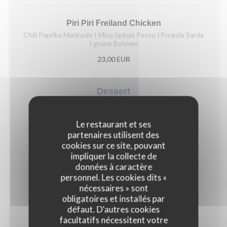
Piri Piri Freiland Chicken
Chili Paprika Marinade I Minz Spinat Pesto I Fregola Sarda
I grüne Bohnen
23,00 EUR
Dessert
Dienstag bis Samstag ab 18:00 Uhr
Le restaurant et ses
partenaires utilisent des
Rhabarber Crumble (vegan)
cookies sur ce site, pouvant
8,00 EUR
impliquer la collecte de
données à caractère
personnel. Les cookies dits «
Amarisu
nécessaires » sont
obligatoires et installés par
8,00 EUR
défaut. D'autres cookies
facultatifs nécessitent votre