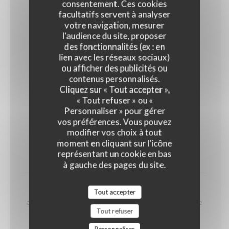
consentement. Ces cookies
Brunch
facultatifs servent à analyser
Jeden Samstag und Sonntag 10:00 Uhr bis 14:00 Uhr
votre navigation, mesurer
l'audience du site, proposer
des fonctionnalités (ex : en
Buns & Bites
lien avec les réseaux sociaux)
Egg Benedict | Griechischer Joghurt | French Toast |
ou afficher des publicités ou
Brot & Aufstrich für Unentschlossene
contenus personnalisés.
Cliquez sur « Tout accepter »,
19,50 EUR
« Tout refuser » ou «
Personnaliser » pour gérer
vos préférences. Vous pouvez
Egg Dropp
modifier vos choix à tout
Rührei auf fluffigem Brioche | Spinat | Chillimayo |
moment en cliquant sur l'icône
Röstzwiebel
représentant un cookie en bas
12,50 EUR
à gauche des pages du site.
Pulled Beef
Tout accepter
auf selbstgemachtem Brot | Pochiertes Ei | Hollandaise
Tout refuser
13,50 EUR