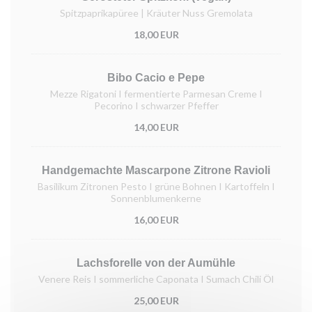
Spitzpaprikapüree | Kräuter Nuss Gremolata
18,00 EUR
Bibo Cacio e Pepe
Mezze Rigatoni I fermentierte Parmesan Creme I
Pecorino I schwarzer Pfeffer
14,00 EUR
Handgemachte Mascarpone Zitrone Ravioli
Basilikum Zitronen Pesto I grüne Bohnen I Kartoffeln I
Sonnenblumenkerne
16,00 EUR
Lachsforelle von der Aumühle
Venere Reis I sommerliche Caponata I Sumach Chili Öl
25,00 EUR