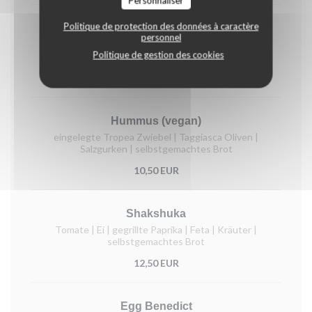
Personnaliser
Politique de protection des données à caractère
Ricotta Ziegenkäse
personnel
auf selbstgemachtem Brot | Honig | karamellisierte
Politique de gestion des cookies
Pflaume
12,50 EUR
Hummus (vegan)
eingelegte Tropea Zwiebel | Taggiasca Oliven |
Salzgurken | selbstgemachtes Brot
10,50 EUR
Shakshuka
Tomate | Ei | gegrillte Paprika | Feta | Kräuter |
selbstgemachtes Brot
12,50 EUR
Egg Benedict