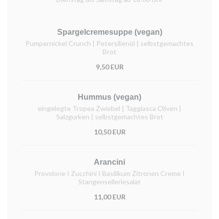
Spargelcremesuppe (vegan)
Pumpernickel Crunch | Petersilienöl | selbstgemachtes
Brot
9,50 EUR
Hummus (vegan)
eingelegte Tropea Zwiebel | Taggiasca Oliven |
Salzgurken | selbstgemachtes Brot
10,50 EUR
Arancini
Provolone I Zucchini I Basilikum Zitronen Creme I
Stangenselleriesalat
11,00 EUR