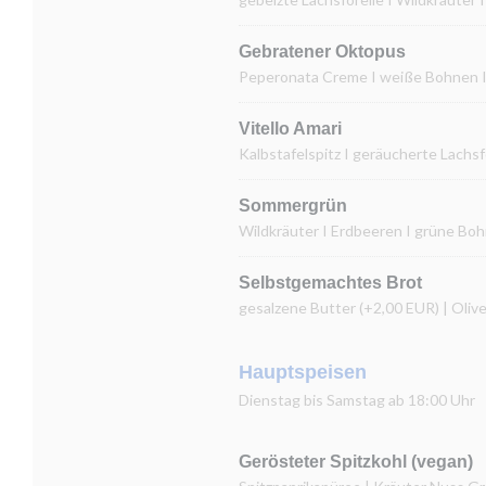
Gebratener Oktopus
Peperonata Creme I weiße Bohnen I 
Vitello Amari
Kalbstafelspitz I geräucherte Lachs
Sommergrün
Wildkräuter I Erdbeeren I grüne B
Selbstgemachtes Brot
gesalzene Butter (+2,00 EUR) | Oliv
Hauptspeisen
Dienstag bis Samstag ab 18:00 Uhr
Gerösteter Spitzkohl (vegan)