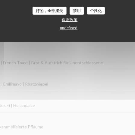
好的，全部接受
禁用
个性化
保密政策
undefined
hr bis 14:00 Uhr
 | French Toast | Brot & Aufstrich für Unentschlossene
 | Chillimayo | Röstzwiebel
es Ei | Hollandaise
karamellisierte Pflaume