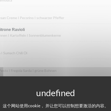
remolata
san Creme I Pecorino I schwarzer Pfeffer
rone Ravioli
ohnen I Kartoffeln I Sonnenblumenkerne
I Sumach Chili Öl
Pesto I Fregola Sarda I grüne Bohnen
这个网站使用cookie， 并让您可以控制想要激活的内容。