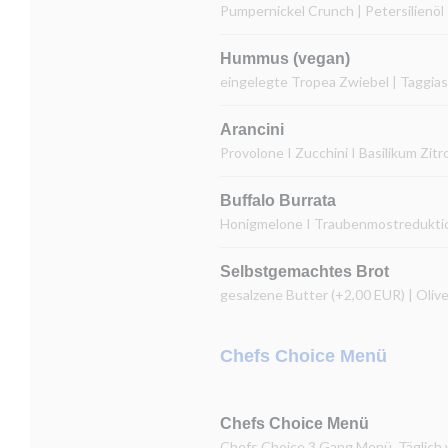
Pumpernickel Crunch | Petersilienöl
Hummus (vegan)
eingelegte Tropea Zwiebel | Taggias
Arancini
Provolone I Zucchini I Basilikum Zit
Buffalo Burrata
Honigmelone I Traubenmostreduktion
Selbstgemachtes Brot
gesalzene Butter (+2,00 EUR) | Oliv
Chefs Choice Menü
Chefs Choice Menü
Chefs Choice 3 Gang Menü. Täglich w