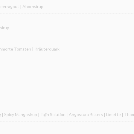
erragout | Ahornsirup
sirup
eschmorte Tomaten | Kräuterquark
g | Spicy Mangosirup | Tajin Solution | Angostura Bitters | Limette | T