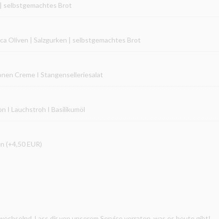
 | selbstgemachtes Brot
ca Oliven | Salzgurken | selbstgemachtes Brot
ronen Creme I Stangenselleriesalat
 I Lauchstroh I Basilikumöl
en (+4,50 EUR)
echselnd. Lass dir von unserem Service verraten, was es heute gibt!