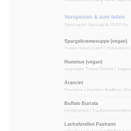
Vorspeisen & zum teilen
Dienstag bis Samstag ab 18:00 Uhr
Spargelcremesuppe (vegan)
Pumpernickel Crunch | Petersilienöl
Hummus (vegan)
eingelegte Tropea Zwiebel | Taggias
Arancini
Provolone I Zucchini I Basilikum Zit
Buffalo Burrata
Honigmelone I Traubenmostreduktion
Lachsforellen Pastrami
gebeizte Lachsforelle I Wildkräuter