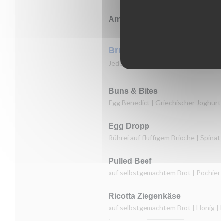
Amarisu
Brunch
Jeden Samstag und Sonntag 10:00 U
Buns & Bites
Egg Benedict | Griechischer Joghurt
Egg Dropp
Rührei auf fluffigem Brioche | Spinat
Pulled Beef
auf selbstgemachtem Brot | Pochiert
Ricotta Ziegenkäse
auf selbstgemachtem Brot | Honig | 