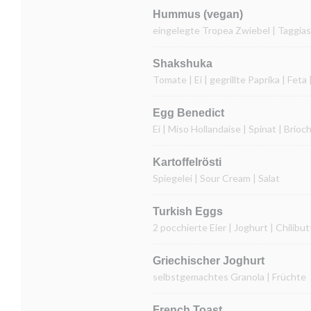
Hummus (vegan)
eingelegte Tropea Zwiebel | Taggias
Shakshuka
Tomate | Ei | gegrillte Paprika | Fet
Egg Benedict
Ei | Miso Hollandaise | Spinat | Brioc
Kartoffelrösti
Spiegelei | Sour Cream | Salat
Turkish Eggs
2 pocchierte Eier | Joghurt | Chilib
Griechischer Joghurt
selbstgemachtes Granola | Früchte
French Toast