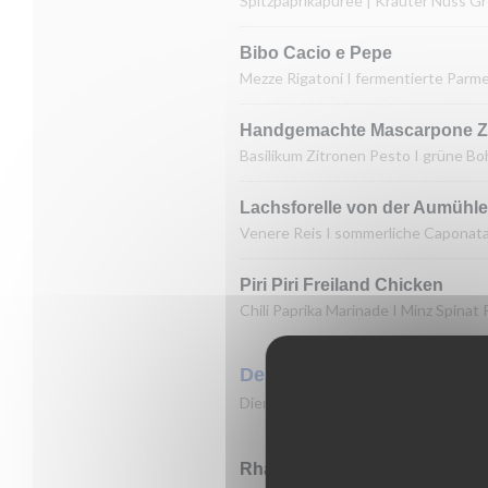
Spitzpaprikapüree | Kräuter Nuss G
Bibo Cacio e Pepe
Mezze Rigatoni I fermentierte Parme
Handgemachte Mascarpone Zit
Basilikum Zitronen Pesto I grüne B
Lachsforelle von der Aumühle
Venere Reis I sommerliche Caponata 
Piri Piri Freiland Chicken
Chili Paprika Marinade I Minz Spinat 
Dessert
Dienstag bis Samstag ab 18:00 Uhr
Rhabarber Crumble (vegan)