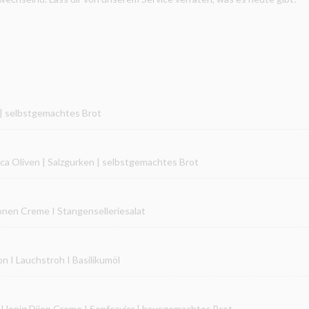
 | selbstgemachtes Brot
ca Oliven | Salzgurken | selbstgemachtes Brot
ronen Creme I Stangenselleriesalat
 I Lauchstroh I Basilikumöl
 I Honig Dijon Creme I Senfcaviar | hausgemachtes Brot