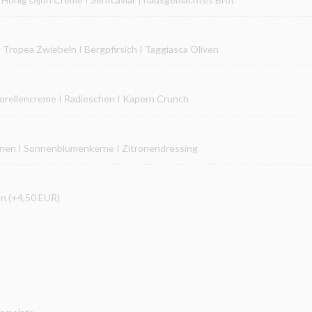
Tropea Zwiebeln I Bergpfirsich I Taggiasca Oliven
forellencreme I Radieschen I Kapern Crunch
ohnen I Sonnenblumenkerne I Zitronendressing
en (+4,50 EUR)