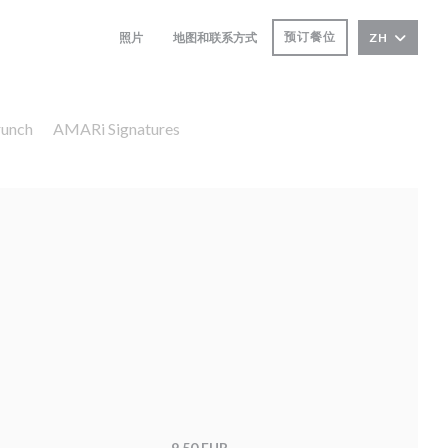
预订餐位
照片
地图和联系方式
ZH
((在新窗口中打开))
unch
AMARi Signatures
9,50 EUR