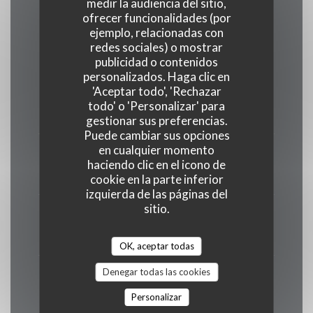
medir la audiencia del sitio,
ofrecer funcionalidades (por
Horario de apertura
ejemplo, relacionadas con
redes sociales) o mostrar
publicidad o contenidos
personalizados. Haga clic en
'Aceptar todo', 'Rechazar
Lunes
todo' o 'Personalizar' para
Cerrado
gestionar sus preferencias.
Puede cambiar sus opciones
en cualquier momento
Martes
haciendo clic en el icono de
15:30 - 23:00
cookie en la parte inferior
izquierda de las páginas del
sitio.
Mie
-
Jue
15:30 - 01:00
OK, aceptar todas
Denegar todas las cookies
Viernes
15:30 - 02:00
Personalizar