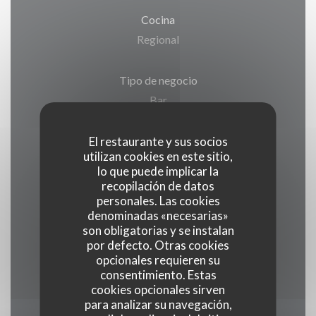
Cocina
Regional
Tipo de negocio
Bar
El restaurante y sus socios
Servicios
utilizan cookies en este sitio,
Eventos, Acceso a Discapacitados, Terraza,
lo que puede implicar la
Acceso WiFi
recopilación de datos
personales. Las cookies
denominadas «necesarias»
Métodos de pago
son obligatorias y se instalan
Eurocard/Mastercard, Master, Visa, American
por defecto. Otras cookies
opcionales requieren su
Express
consentimiento. Estas
cookies opcionales sirven
para analizar su navegación,