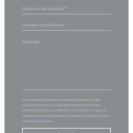
De acuerdo con la normativa de protección de datos, puede
ejercer su derecho a no recibir comunicaciones comerciales
inscribiéndose en la Lista Robinson:
listarobinson.es
. Para más
información sobre el tratamiento de sus datos, consulte nuestra
política de privacidad
.